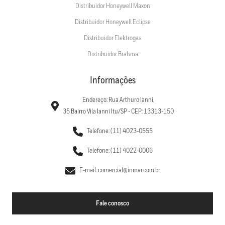
Distribuidor Honeywell Maxon
Distribuidor Honeywell Eclipse
Distribuidor Elektrogas
Distribuidor Brahma
Informações
Endereço: Rua Arthuro Ianni,
35 Bairro Vila Ianni Itu/SP - CEP: 13313-150
Telefone: (11) 4023-0555
Telefone: (11) 4022-0006
E-mail: comercial@inmar.com.br
Fale conosco