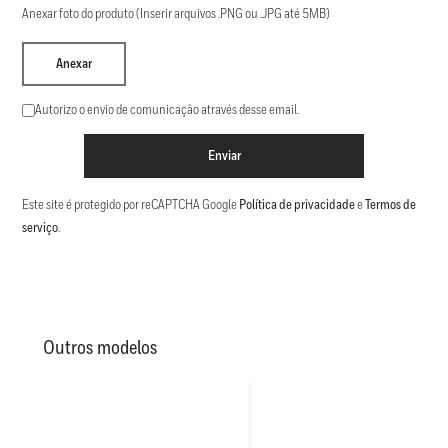
Anexar foto do produto (Inserir arquivos .PNG ou .JPG até 5MB)
Anexar
Autorizo o envio de comunicação através desse email.
Enviar
Este site é protegido por reCAPTCHA Google
Política de privacidade
e
Termos de
serviço
.
Outros modelos