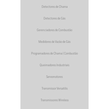
Detectores de Chama
Detectores de Gás
Gerenciadores de Combustão
Medidores de Vazão de Gás
Programadores de Chama | Combustão
Queimadores Industriais
Servomotores
Transmissor Versatilis
Transmissores Wireless