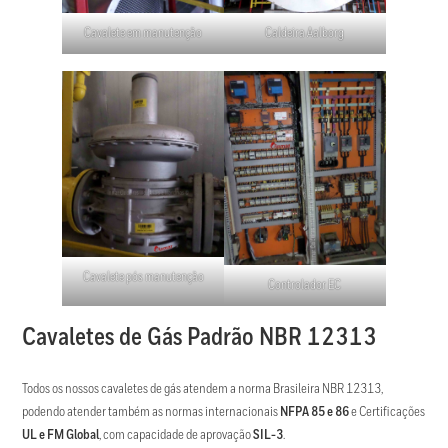
Cavalete em manutenção
Caldeira Aalborg
Cavalete pós manutenção
Controlador EC
Cavaletes de Gás Padrão NBR 12313
Todos os nossos cavaletes de gás atendem a norma Brasileira NBR 12313,
podendo atender também as normas internacionais
NFPA 85 e 86
e Certificações
UL e FM Global
, com capacidade de aprovação
SIL-3
.