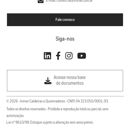
E-mail: comercial@inmar.com.br
Fale conosco
Siga-nos
Acesse nossa base
de documentos
© 2026 - Inmar Caldeiras e Queimadores - CNPJ: 04.323.055/0001-93.
Todos os direitos reservados - Proibida a reprodução total ou parcial, sem
autorização.
Lei nº 9610/98. Estoque sujeito a alteração sem aviso prévio.