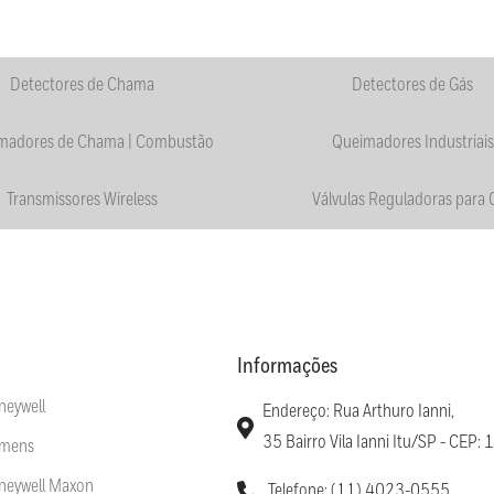
Detectores de Chama
Detectores de Gás
madores de Chama | Combustão
Queimadores Industriais
Transmissores Wireless
Válvulas Reguladoras para 
Informações
neywell
Endereço: Rua Arthuro Ianni,
35 Bairro Vila Ianni Itu/SP - CEP
emens
oneywell Maxon
Telefone: (11) 4023-0555