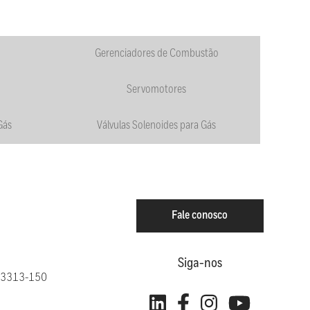
Gerenciadores de Combustão
Servomotores
Gás
Válvulas Solenoides para Gás
Fale conosco
Siga-nos
: 13313-150