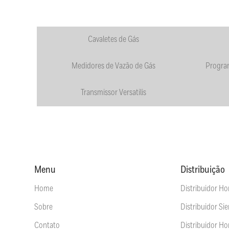
Cavaletes de Gás
Medidores de Vazão de Gás
Progra
Transmissor Versatilis
Menu
Distribuição
Home
Distribuidor Ho
Sobre
Distribuidor Si
Contato
Distribuidor H