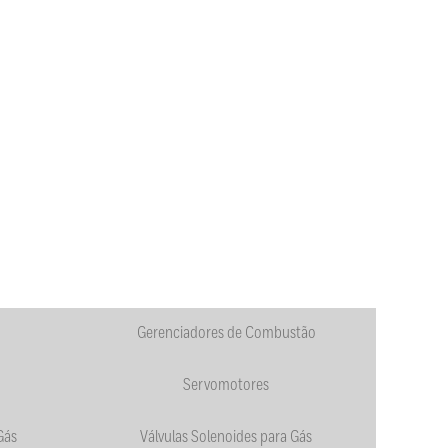
Gerenciadores de Combustão
Servomotores
Gás
Válvulas Solenoides para Gás