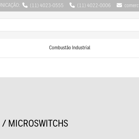
UNICAÇÃO:
(11) 4023-0555
(11) 4022-0006
comerci
Combustão Industrial
O / MICROSWITCHS