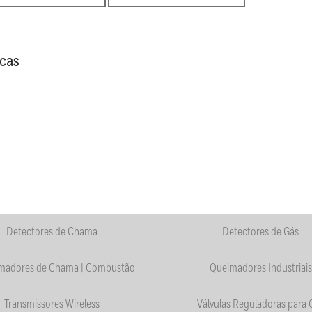
cas
Detectores de Chama
Detectores de Gás
madores de Chama | Combustão
Queimadores Industriais
Transmissores Wireless
Válvulas Reguladoras para 