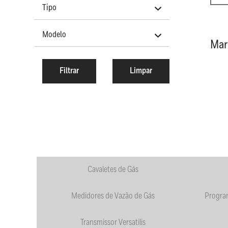
Tipo
Modelo
Mar
Cavaletes de Gás
Medidores de Vazão de Gás
Progra
Transmissor Versatilis