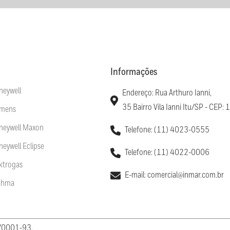
Informações
neywell
Endereço: Rua Arthuro Ianni,
35 Bairro Vila Ianni Itu/SP - CEP
emens
oneywell Maxon
Telefone: (11) 4023-0555
neywell Eclipse
Telefone: (11) 4022-0006
ektrogas
E-mail: comercial@inmar.com.br
rahma
5/0001-93.