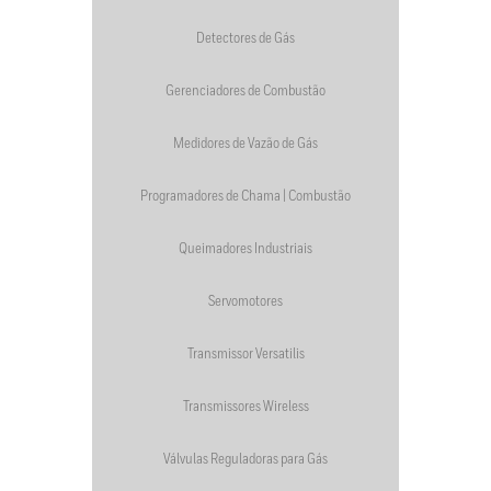
Detectores de Gás
Gerenciadores de Combustão
Medidores de Vazão de Gás
Programadores de Chama | Combustão
Queimadores Industriais
Servomotores
Transmissor Versatilis
Transmissores Wireless
Válvulas Reguladoras para Gás