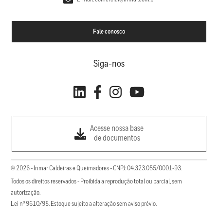
Fale conosco
Siga-nos
Acesse nossa base
de documentos
© 2026 - Inmar Caldeiras e Queimadores - CNPJ: 04.323.055/0001-93.
Todos os direitos reservados - Proibida a reprodução total ou parcial, sem
autorização.
Lei nº 9610/98. Estoque sujeito a alteração sem aviso prévio.