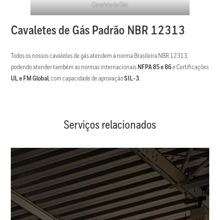
Cavalete de Gás
Cavaletes de Gás Padrão NBR 12313
Todos os nossos cavaletes de gás atendem a norma Brasileira NBR 12313,
podendo atender também as normas internacionais
NFPA 85 e 86
e Certificações
UL e FM Global
, com capacidade de aprovação
SIL-3
.
Serviços relacionados