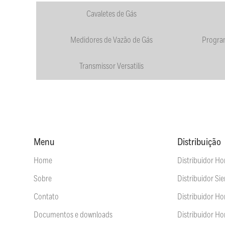
Cavaletes de Gás
Medidores de Vazão de Gás
Progra
Transmissor Versatilis
Menu
Distribuição
Home
Distribuidor Ho
Sobre
Distribuidor Si
Contato
Distribuidor H
Documentos e downloads
Distribuidor Ho