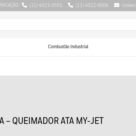
UNICAÇÃO:
(11) 4023-0555
(11) 4022-0006
comerci
Combustão Industrial
 – QUEIMADOR ATA MY-JET