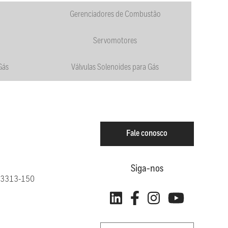
Gerenciadores de Combustão
Servomotores
Gás
Válvulas Solenoides para Gás
Fale conosco
Siga-nos
: 13313-150