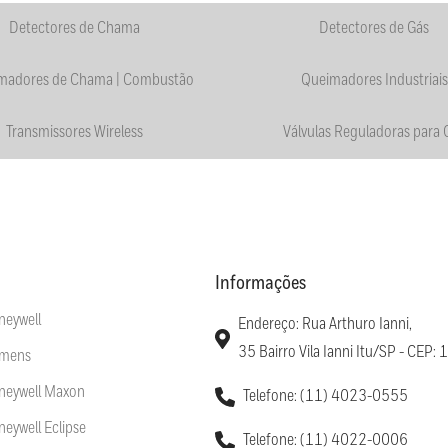
Detectores de Chama
Detectores de Gás
madores de Chama | Combustão
Queimadores Industriais
Transmissores Wireless
Válvulas Reguladoras para 
Informações
neywell
Endereço: Rua Arthuro Ianni,
35 Bairro Vila Ianni Itu/SP - CEP
emens
oneywell Maxon
Telefone: (11) 4023-0555
neywell Eclipse
Telefone: (11) 4022-0006