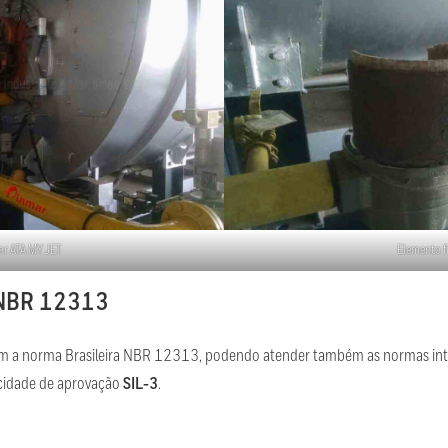
r ATA MY JET
Elemento f
o NBR 12313
dem a norma Brasileira NBR 12313, podendo atender também as normas in
cidade de aprovação
SIL-3
.