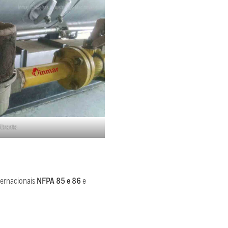
iltrante
ternacionais
NFPA 85 e 86
e