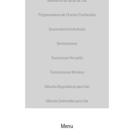
Medidores de Vazão de Gás
Programadores de Chama | Combustão
Queimadores Industriais
Servomotores
Transmissor Versatilis
Transmissores Wireless
Válvulas Reguladoras para Gás
Válvulas Solenoides para Gás
Menu