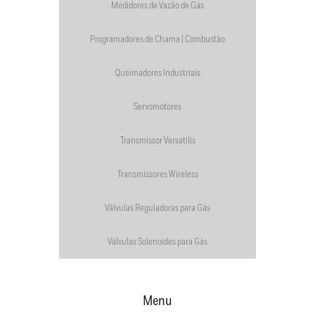
Medidores de Vazão de Gás
Programadores de Chama | Combustão
Queimadores Industriais
Servomotores
Transmissor Versatilis
Transmissores Wireless
Válvulas Reguladoras para Gás
Válvulas Solenoides para Gás
Menu