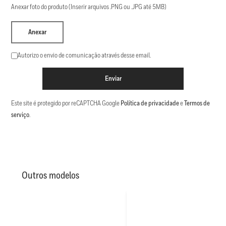
Anexar foto do produto (Inserir arquivos .PNG ou .JPG até 5MB)
Anexar
Autorizo o envio de comunicação através desse email.
Enviar
Este site é protegido por reCAPTCHA Google
Política de privacidade
e
Termos de
serviço
.
Outros modelos