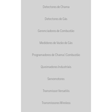
Detectores de Chama
Detectores de Gás
Gerenciadores de Combustão
Medidores de Vazão de Gás
Programadores de Chama | Combustão
Queimadores Industriais
Servomotores
Transmissor Versatilis
Transmissores Wireless