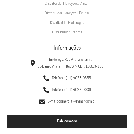
Distribuidor Honeywell Maxon
Distribuidor Honeywell Eclipse
Distribuidor Elektrogas
Distribuidor Brahma
Informações
Endereço: Rua Arthuro Ianni,
35 Bairro Vila Ianni Itu/SP - CEP: 13313-150
Telefone: (11) 4023-0555
Telefone: (11) 4022-0006
E-mail: comercial@inmar.com.br
Fale conosco