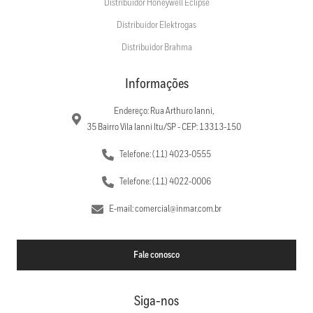
Distribuidor Honeywell Eclipse
Distribuidor Elektrogas
Distribuidor Brahma
Informações
Endereço: Rua Arthuro Ianni,
35 Bairro Vila Ianni Itu/SP - CEP: 13313-150
Telefone: (11) 4023-0555
Telefone: (11) 4022-0006
E-mail: comercial@inmar.com.br
Fale conosco
Siga-nos