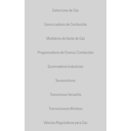
Detectores de Gás
Gerenciadores de Combustão
Medidores de Vazão de Gás
Programadores de Chama | Combustão
Queimadores Industriais
Servomotores
Transmissor Versatilis
Transmissores Wireless
Válvulas Reguladoras para Gás