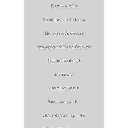
Detectores de Gás
Gerenciadores de Combustão
Medidores de Vazão de Gás
Programadores de Chama | Combustão
Queimadores Industriais
Servomotores
Transmissor Versatilis
Transmissores Wireless
Válvulas Reguladoras para Gás