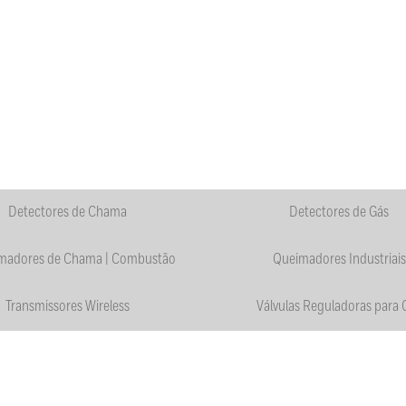
Detectores de Chama
Detectores de Gás
madores de Chama | Combustão
Queimadores Industriais
Transmissores Wireless
Válvulas Reguladoras para 