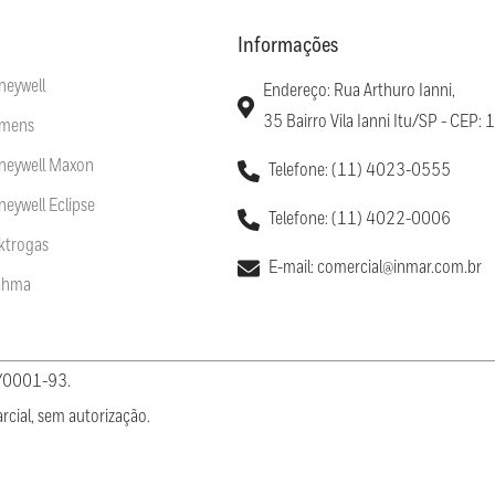
Informações
neywell
Endereço: Rua Arthuro Ianni,
35 Bairro Vila Ianni Itu/SP - CEP
emens
oneywell Maxon
Telefone: (11) 4023-0555
neywell Eclipse
Telefone: (11) 4022-0006
ektrogas
E-mail: comercial@inmar.com.br
rahma
5/0001-93.
rcial, sem autorização.