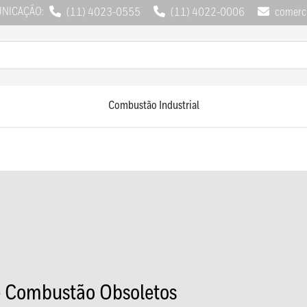
UNICAÇÃO:
(11) 4023-0555
(11) 4022-0006
comerci
Combustão Industrial
e Combustão Obsoletos