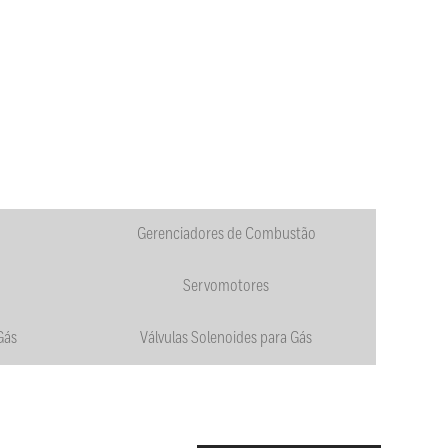
Gerenciadores de Combustão
Servomotores
Gás
Válvulas Solenoides para Gás