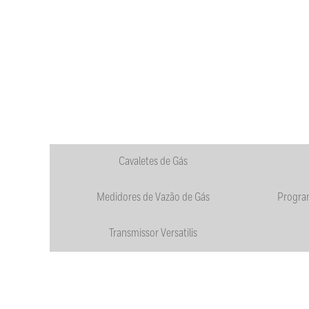
Cavaletes de Gás
Medidores de Vazão de Gás
Progra
Transmissor Versatilis