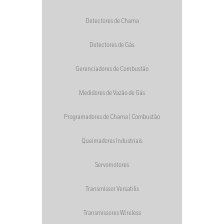
Detectores de Chama
Detectores de Gás
Gerenciadores de Combustão
Medidores de Vazão de Gás
Programadores de Chama | Combustão
Queimadores Industriais
Servomotores
Transmissor Versatilis
Transmissores Wireless