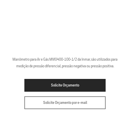
Manômetro para Ar e Gás MVI0400-100-1/2 da Inmar, são utilizados para
medição de pressão diferencial, pressão negativa ou pressão positiva.
Solicite Orçamento
Solicite Orçamento por e-mail