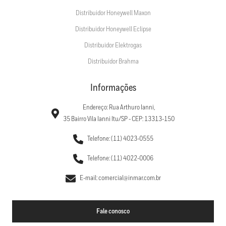
Distribuidor Honeywell Maxon
Distribuidor Honeywell Eclipse
Distribuidor Elektrogas
Distribuidor Brahma
Informações
Endereço: Rua Arthuro Ianni,
35 Bairro Vila Ianni Itu/SP - CEP: 13313-150
Telefone: (11) 4023-0555
Telefone: (11) 4022-0006
E-mail: comercial@inmar.com.br
Fale conosco