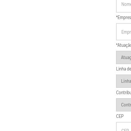
*Empres
*Atuaçã
Linha de
Contrib
CEP