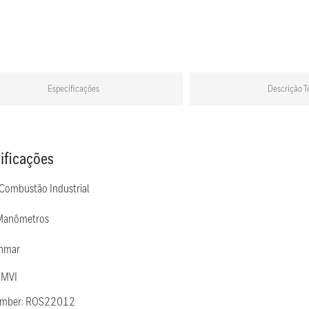
Especificações
Descrição T
ificações
 Combustão Industrial
Manômetros
Inmar
 MVI
Number: ROS22012