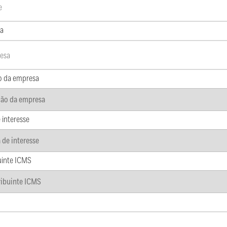
a
o da empresa
 interesse
uinte ICMS