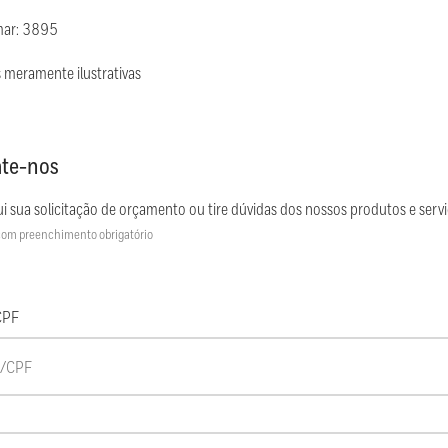
mar: 3895
 meramente ilustrativas
te-nos
i sua solicitação de orçamento ou tire dúvidas dos nossos produtos e servi
om preenchimento obrigatório
CPF