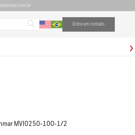
al@inmar.com.br
Entre em contato
r Inmar MVI0250-100-1/2