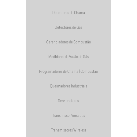
Detectores de Chama
Detectores de Gás
Gerenciadores de Combustão
Medidores de Vazão de Gás
Programadores de Chama | Combustão
Queimadores Industriais
Servomotores
Transmissor Versatilis
Transmissores Wireless