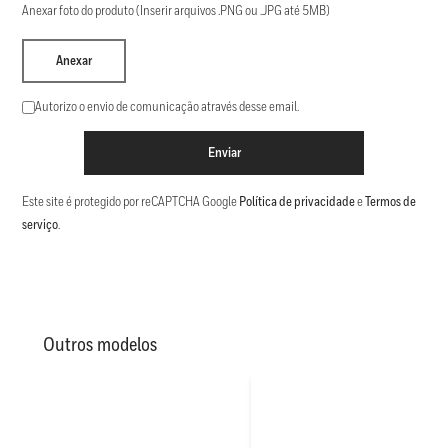
Anexar foto do produto (Inserir arquivos .PNG ou .JPG até 5MB)
Anexar
Autorizo o envio de comunicação através desse email.
Enviar
Este site é protegido por reCAPTCHA Google
Política de privacidade
e
Termos de
serviço
.
Outros modelos