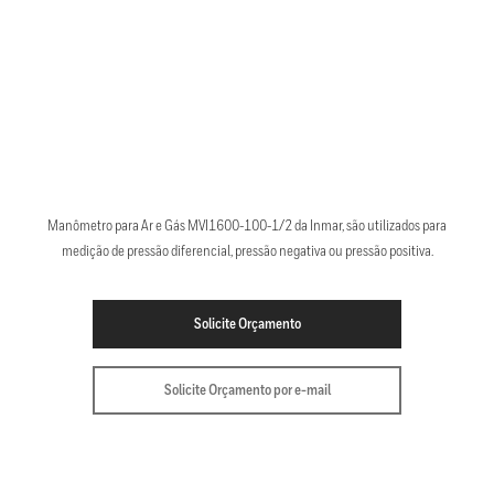
Manômetro para Ar e Gás MVI1600-100-1/2 da Inmar, são utilizados para
medição de pressão diferencial, pressão negativa ou pressão positiva.
Solicite Orçamento
Solicite Orçamento por e-mail