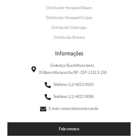
Distribuidor Honeywell Maxon
Distribuidor Honeywell Eclipse
Distribuidor Elektrogas
Distribuidor Brahma
Informações
Endereço: Rua Arthuro Ianni,
35 Bairro Vila Ianni Itu/SP - CEP: 13313-150
Telefone: (11) 4023-0555
Telefone: (11) 4022-0006
E-mail: comercial@inmar.com.br
Fale conosco