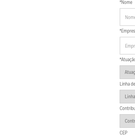
*Nome
*Empres
*Atuaçã
Linha de
Contrib
CEP