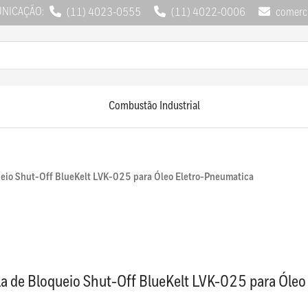
UNICAÇÃO:
(11) 4023-0555
(11) 4022-0006
comerci
Combustão Industrial
ueio Shut-Off BlueKelt LVK-025 para Óleo Eletro-Pneumatica
la de Bloqueio Shut-Off BlueKelt LVK-025 para Óle