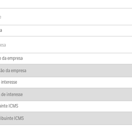
a
o da empresa
 interesse
uinte ICMS