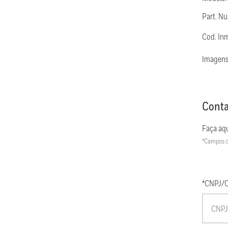
Part. N
Cod. In
Imagens
Conta
Faça aqu
*Campos c
*CNPJ/