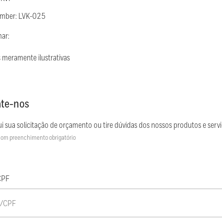
umber: LVK-025
mar:
 meramente ilustrativas
te-nos
i sua solicitação de orçamento ou tire dúvidas dos nossos produtos e servi
om preenchimento obrigatório
CPF