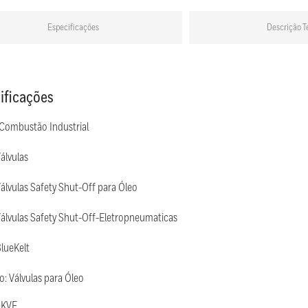
Especificações
Descrição T
ificações
 Combustão Industrial
álvulas
álvulas Safety Shut-Off para Óleo
álvulas Safety Shut-Off-Eletropneumaticas
lueKelt
o: Válvulas para Óleo
 KVF