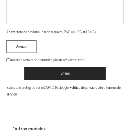
Anexar foto do produto (Inserir arquivos .PNG ou .JPG até 5MB)
Anexar
Autorizo o envio de comunicação através desse email.
Enviar
Este site é protegido por reCAPTCHA Google
Política de privacidade
e
Termos de
serviço
.
Outros modelos