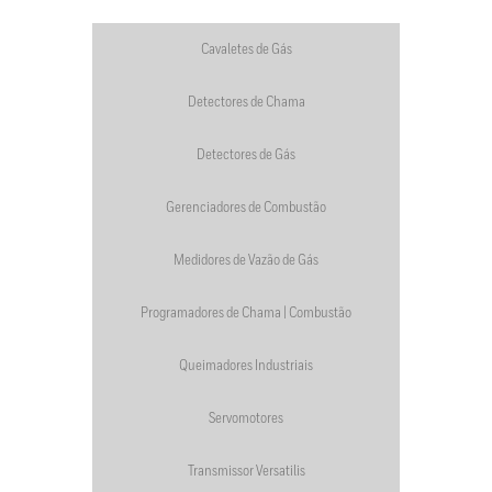
Cavaletes de Gás
Detectores de Chama
Detectores de Gás
Gerenciadores de Combustão
Medidores de Vazão de Gás
Programadores de Chama | Combustão
Queimadores Industriais
Servomotores
Transmissor Versatilis