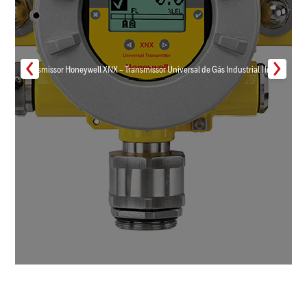
Transmissor Honeywell XNX – Transmissor Universal de Gás Industrial | Inmar