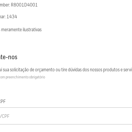
Number: R8001D4001
mar: 1434
 meramente ilustrativas
te-nos
i sua solicitação de orçamento ou tire dúvidas dos nossos produtos e servi
om preenchimento obrigatório
CPF