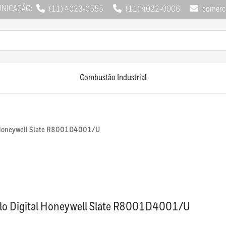
UNICAÇÃO:
(11) 4023-0555
(11) 4022-0006
comerci
Combustão Industrial
 Honeywell Slate R8001D4001/U
o Digital Honeywell Slate R8001D4001/U