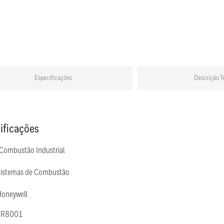
Especificações
Descrição T
ificações
 Combustão Industrial
Sistemas de Combustão
Honeywell
: R8001