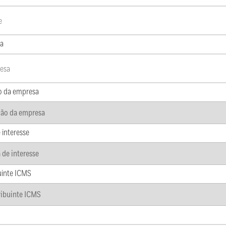
a
o da empresa
 interesse
uinte ICMS