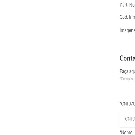
Part. 
Cod. In
Imagens
Conta
Faça aqu
*Campos c
*CNPJ/
*Nome