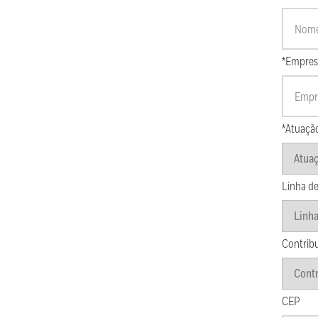
*Empres
*Atuaçã
Linha de
Contrib
CEP