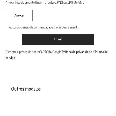
Anexar foto do produto (Inserir arquivos .PNG ou .JPG até 5MB)
Anexar
Autorizo o envio de comunicação através desse email.
Enviar
Este site é protegido por reCAPTCHA Google
Política de privacidade
e
Termos de
serviço
.
Outros modelos