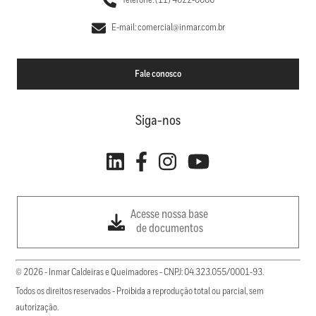
Telefone: (11) 4022-0006
E-mail: comercial@inmar.com.br
Fale conosco
Siga-nos
Acesse nossa base
de documentos
© 2026 - Inmar Caldeiras e Queimadores - CNPJ: 04.323.055/0001-93.
Todos os direitos reservados - Proibida a reprodução total ou parcial, sem
autorização.