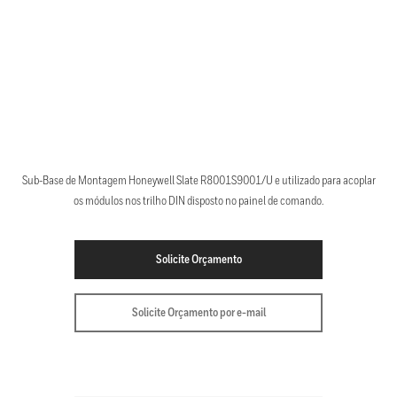
Sub-Base de Montagem Honeywell Slate R8001S9001/U e utilizado para acoplar
os módulos nos trilho DIN disposto no painel de comando.
Solicite Orçamento
Solicite Orçamento por e-mail