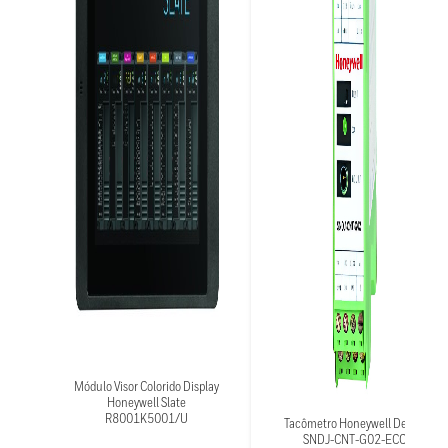
Módulo Visor Colorido Display
Honeywell Slate
R8001K5001/U
Tacômetro Honeywell Delphi
SNDJ-CNT-G02-ECC