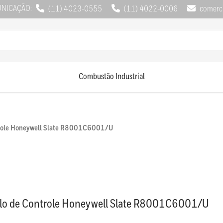
UNICAÇÃO:
(11) 4023-0555
(11) 4022-0006
comerci
Combustão Industrial
role Honeywell Slate R8001C6001/U
o de Controle Honeywell Slate R8001C6001/U