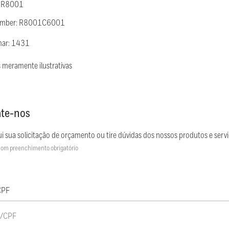
: R8001
Number: R8001C6001
mar: 1431
 meramente ilustrativas
te-nos
i sua solicitação de orçamento ou tire dúvidas dos nossos produtos e servi
om preenchimento obrigatório
CPF