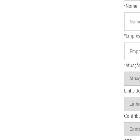
*Nome
*Empres
*Atuaçã
Linha de
Contrib