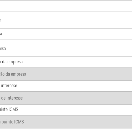
a
o da empresa
 interesse
uinte ICMS