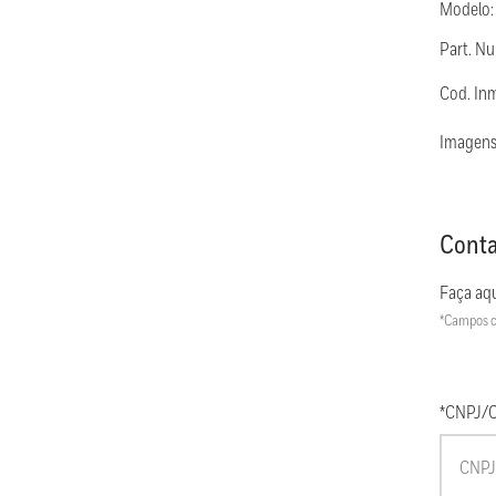
Modelo
Part. 
Cod. In
Imagens
Conta
Faça aqu
*Campos c
*CNPJ/