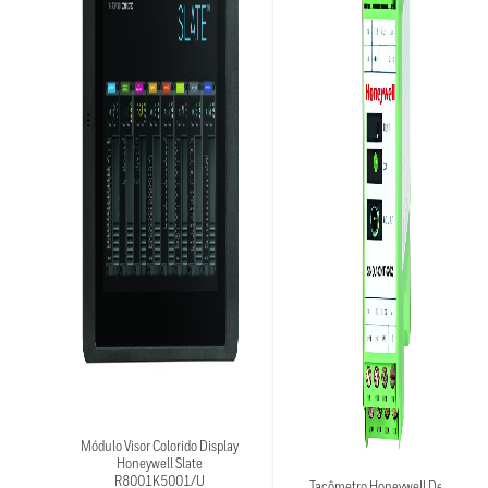
Módulo Visor Colorido Display
Honeywell Slate
R8001K5001/U
Tacômetro Honeywell Delphi