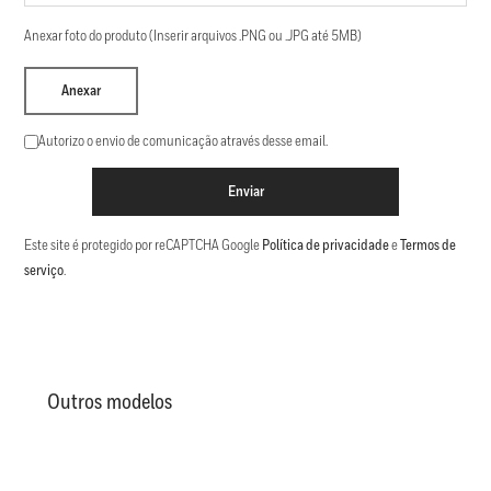
Anexar foto do produto (Inserir arquivos .PNG ou .JPG até 5MB)
Anexar
Autorizo o envio de comunicação através desse email.
Enviar
Este site é protegido por reCAPTCHA Google
Política de privacidade
e
Termos de
serviço
.
Outros modelos