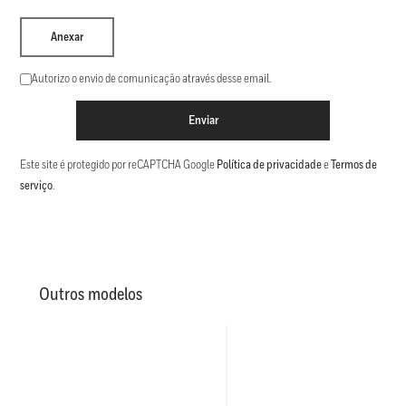
Anexar
Autorizo o envio de comunicação através desse email.
Enviar
Este site é protegido por reCAPTCHA Google
Política de privacidade
e
Termos de
serviço
.
Outros modelos