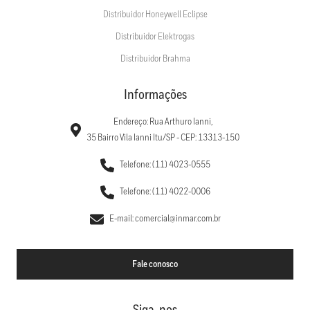
Distribuidor Honeywell Eclipse
Distribuidor Elektrogas
Distribuidor Brahma
Informações
Endereço: Rua Arthuro Ianni,
35 Bairro Vila Ianni Itu/SP - CEP: 13313-150
Telefone: (11) 4023-0555
Telefone: (11) 4022-0006
E-mail: comercial@inmar.com.br
Fale conosco