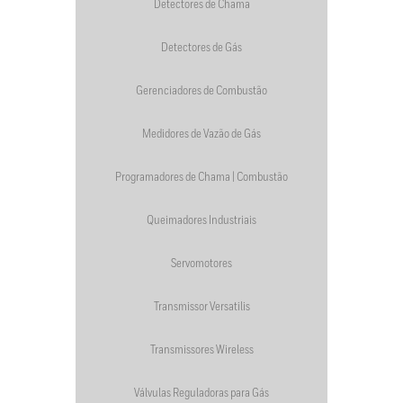
Detectores de Chama
Detectores de Gás
Gerenciadores de Combustão
Medidores de Vazão de Gás
Programadores de Chama | Combustão
Queimadores Industriais
Servomotores
Transmissor Versatilis
Transmissores Wireless
Válvulas Reguladoras para Gás