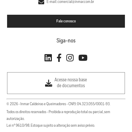
E-mail: comercial@inmar.com.br
Fale conosco
Siga-nos
Acesse nossa base
de documentos
© 2026 - Inmar Caldeiras e Queimadores - CNPJ: 04.323.055/0001-93.
Todos os direitos reservados - Proibida a reprodução total ou parcial, sem
autorização.
Lei nº 9610/98. Estoque sujeito a alteração sem aviso prévio.