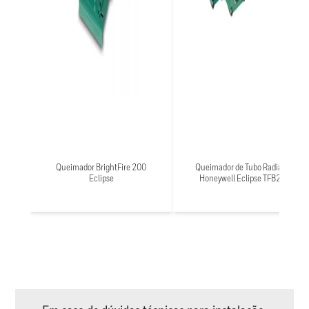
Queimador BrightFire 200
Queimador de Tubo Radiante
Eclipse
Honeywell Eclipse TFB200