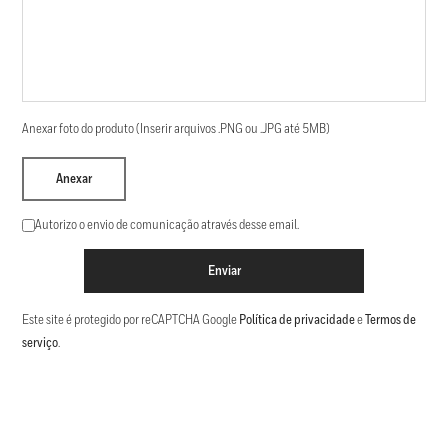
Anexar foto do produto (Inserir arquivos .PNG ou .JPG até 5MB)
Anexar
Autorizo o envio de comunicação através desse email.
Enviar
Este site é protegido por reCAPTCHA Google
Política de privacidade
e
Termos de
serviço
.