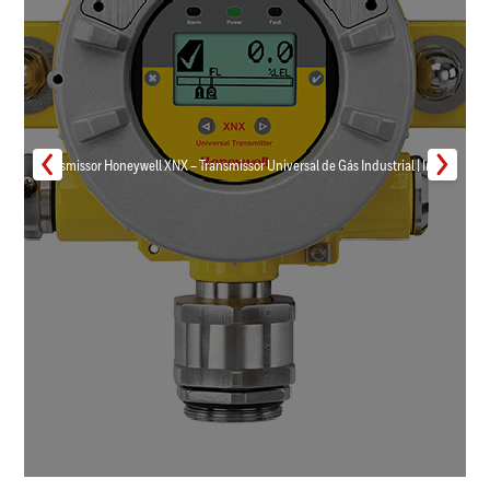
Transmissor Honeywell XNX – Transmissor Universal de Gás Industrial | Inmar