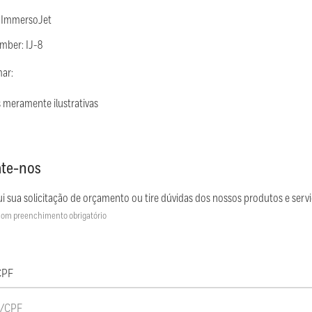
 ImmersoJet
mber: IJ-8
mar:
 meramente ilustrativas
te-nos
i sua solicitação de orçamento ou tire dúvidas dos nossos produtos e servi
om preenchimento obrigatório
CPF