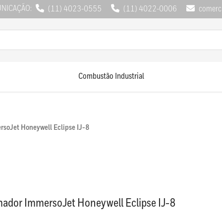
UNICAÇÃO:
(11) 4023-0555
(11) 4022-0006
comerci
Combustão Industrial
soJet Honeywell Eclipse IJ-8
ador ImmersoJet Honeywell Eclipse IJ-8