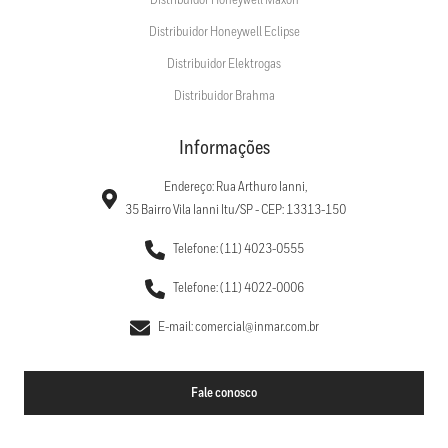
Distribuidor Honeywell Maxon
Distribuidor Honeywell Eclipse
Distribuidor Elektrogas
Distribuidor Brahma
Informações
Endereço: Rua Arthuro Ianni,
35 Bairro Vila Ianni Itu/SP - CEP: 13313-150
Telefone: (11) 4023-0555
Telefone: (11) 4022-0006
E-mail: comercial@inmar.com.br
Fale conosco