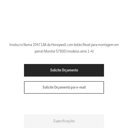
Involucro Nema 204718A da Honeywell, com botão Reset para montagem em
painel Monitor S7800 (modelos série 1-4)
Solicite Orçamento
Solicite Orçamento por e-mail
Especificações