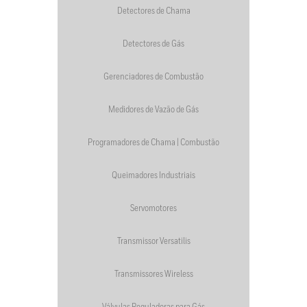
Detectores de Chama
Detectores de Gás
Gerenciadores de Combustão
Medidores de Vazão de Gás
Programadores de Chama | Combustão
Queimadores Industriais
Servomotores
Transmissor Versatilis
Transmissores Wireless