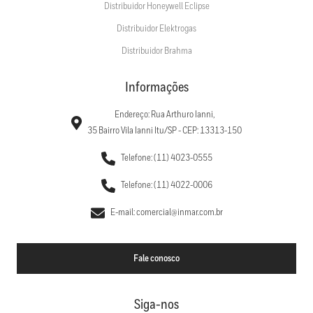
Distribuidor Honeywell Eclipse
Distribuidor Elektrogas
Distribuidor Brahma
Informações
Endereço: Rua Arthuro Ianni,
35 Bairro Vila Ianni Itu/SP - CEP: 13313-150
Telefone: (11) 4023-0555
Telefone: (11) 4022-0006
E-mail: comercial@inmar.com.br
Fale conosco
Siga-nos