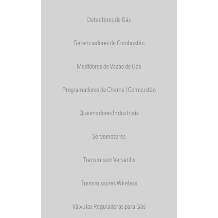
Detectores de Gás
Gerenciadores de Combustão
Medidores de Vazão de Gás
Programadores de Chama | Combustão
Queimadores Industriais
Servomotores
Transmissor Versatilis
Transmissores Wireless
Válvulas Reguladoras para Gás