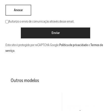
Anexar
Autorizo o envio de comunicação através desse email.
Enviar
Este site é protegido por reCAPTCHA Google
Política de privacidade
e
Termos de
serviço
.
Outros modelos