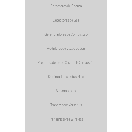
Detectores de Chama
Detectores de Gás
Gerenciadores de Combustão
Medidores de Vazão de Gás
Programadores de Chama | Combustão
Queimadores Industriais
Servomotores
Transmissor Versatilis
Transmissores Wireless