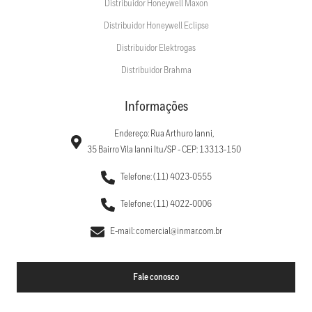
Distribuidor Honeywell Maxon
Distribuidor Honeywell Eclipse
Distribuidor Elektrogas
Distribuidor Brahma
Informações
Endereço: Rua Arthuro Ianni,
35 Bairro Vila Ianni Itu/SP - CEP: 13313-150
Telefone: (11) 4023-0555
Telefone: (11) 4022-0006
E-mail: comercial@inmar.com.br
Fale conosco