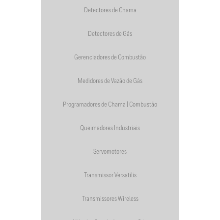
Detectores de Chama
Detectores de Gás
Gerenciadores de Combustão
Medidores de Vazão de Gás
Programadores de Chama | Combustão
Queimadores Industriais
Servomotores
Transmissor Versatilis
Transmissores Wireless