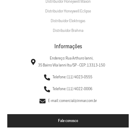
Distribuidor Honeywell Maxon
Distribuidor Honeywell Eclipse
Distribuidor Elektrogas
Distribuidor Brahma
Informações
Endereço: Rua Arthuro Ianni,
35 Bairro Vila Ianni Itu/SP - CEP: 13313-150
Telefone: (11) 4023-0555
Telefone: (11) 4022-0006
E-mail: comercial@inmar.com.br
Fale conosco