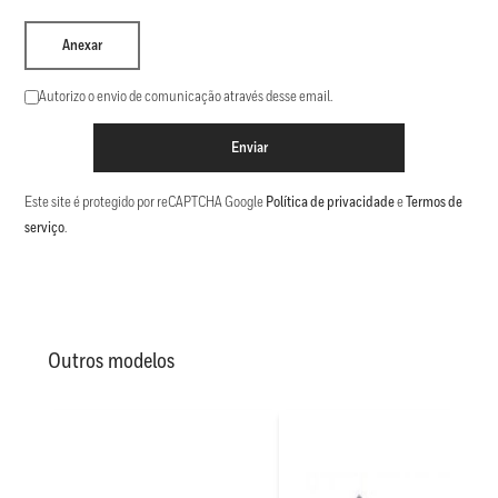
Anexar
Autorizo o envio de comunicação através desse email.
Enviar
Este site é protegido por reCAPTCHA Google
Política de privacidade
e
Termos de
serviço
.
Outros modelos