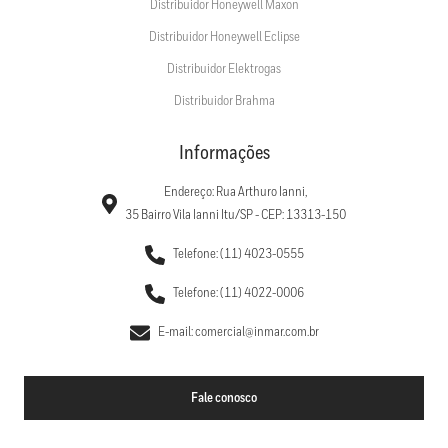
Distribuidor Honeywell Maxon
Distribuidor Honeywell Eclipse
Distribuidor Elektrogas
Distribuidor Brahma
Informações
Endereço: Rua Arthuro Ianni,
35 Bairro Vila Ianni Itu/SP - CEP: 13313-150
Telefone: (11) 4023-0555
Telefone: (11) 4022-0006
E-mail: comercial@inmar.com.br
Fale conosco