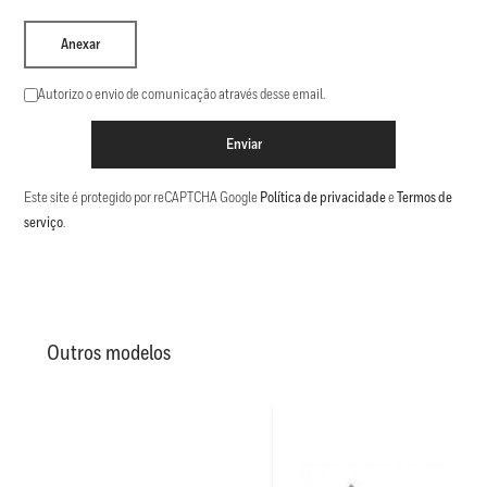
Anexar
Autorizo o envio de comunicação através desse email.
Enviar
Este site é protegido por reCAPTCHA Google
Política de privacidade
e
Termos de
serviço
.
Outros modelos