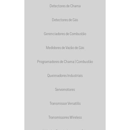
Detectores de Chama
Detectores de Gás
Gerenciadores de Combustão
Medidores de Vazão de Gás
Programadores de Chama | Combustão
Queimadores Industriais
Servomotores
Transmissor Versatilis
Transmissores Wireless