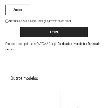
Anexar
Autorizo o envio de comunicação através desse email.
Enviar
Este site é protegido por reCAPTCHA Google
Política de privacidade
e
Termos de
serviço
.
Outros modelos