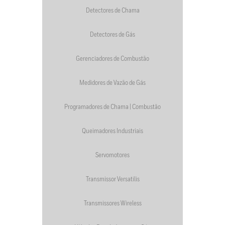
Detectores de Chama
Detectores de Gás
Gerenciadores de Combustão
Medidores de Vazão de Gás
Programadores de Chama | Combustão
Queimadores Industriais
Servomotores
Transmissor Versatilis
Transmissores Wireless