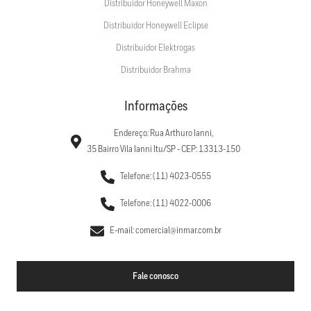
Distribuidor Honeywell Maxon
Distribuidor Honeywell Eclipse
Distribuidor Elektrogas
Distribuidor Brahma
Informações
Endereço: Rua Arthuro Ianni,
35 Bairro Vila Ianni Itu/SP - CEP: 13313-150
Telefone: (11) 4023-0555
Telefone: (11) 4022-0006
E-mail: comercial@inmar.com.br
Fale conosco