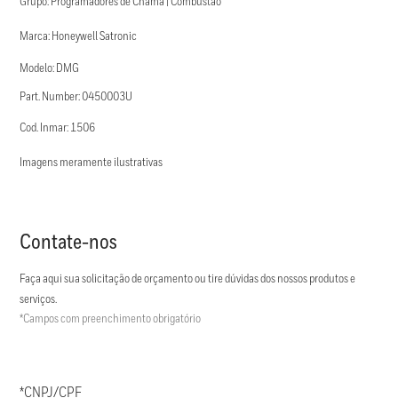
Grupo: Programadores de Chama | Combustão
Marca: Honeywell Satronic
Modelo: DMG
Part. Number: 0450003U
Cod. Inmar: 1506
Imagens meramente ilustrativas
Contate-nos
Faça aqui sua solicitação de orçamento ou tire dúvidas dos nossos produtos e
serviços.
*Campos com preenchimento obrigatório
*CNPJ/CPF