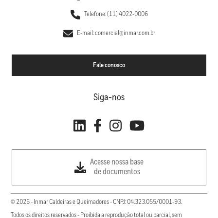
Telefone: (11) 4022-0006
E-mail: comercial@inmar.com.br
Fale conosco
Siga-nos
Acesse nossa base
de documentos
© 2026 - Inmar Caldeiras e Queimadores - CNPJ: 04.323.055/0001-93.
Todos os direitos reservados - Proibida a reprodução total ou parcial, sem