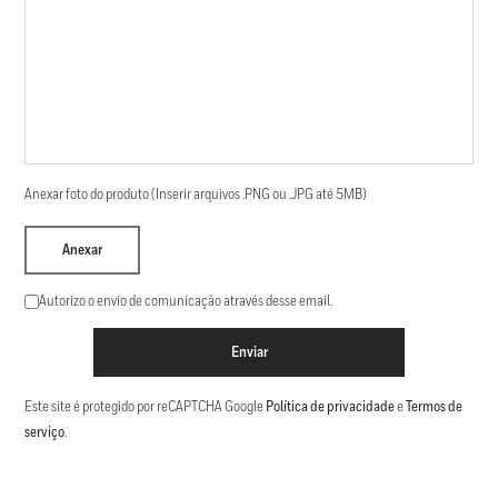
Anexar foto do produto (Inserir arquivos .PNG ou .JPG até 5MB)
Anexar
Autorizo o envio de comunicação através desse email.
Enviar
Este site é protegido por reCAPTCHA Google
Política de privacidade
e
Termos de
serviço
.