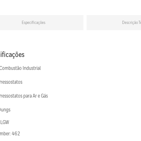
Especificações
Descrição T
ificações
 Combustão Industrial
Pressostatos
ressostatos para Ar e Gás
Dungs
: LGW
umber: 462