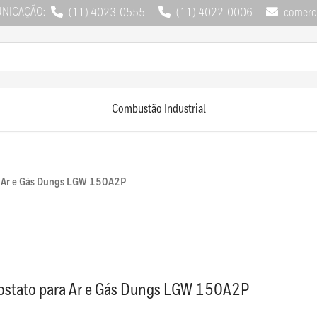
UNICAÇÃO:
(11) 4023-0555
(11) 4022-0006
comerci
Combustão Industrial
a Ar e Gás Dungs LGW 150A2P
ostato para Ar e Gás Dungs LGW 150A2P