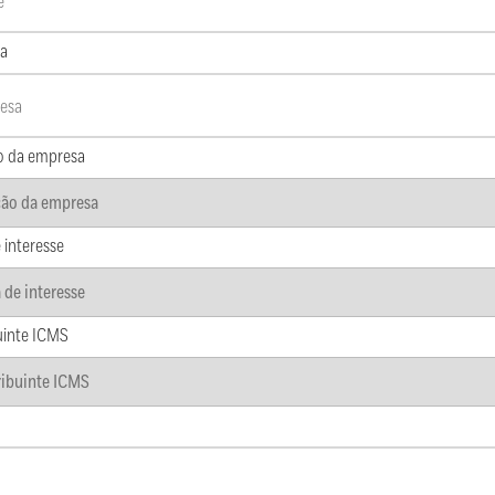
a
o da empresa
 interesse
uinte ICMS