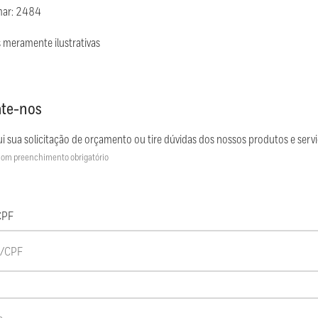
mar: 2484
 meramente ilustrativas
te-nos
i sua solicitação de orçamento ou tire dúvidas dos nossos produtos e servi
om preenchimento obrigatório
CPF