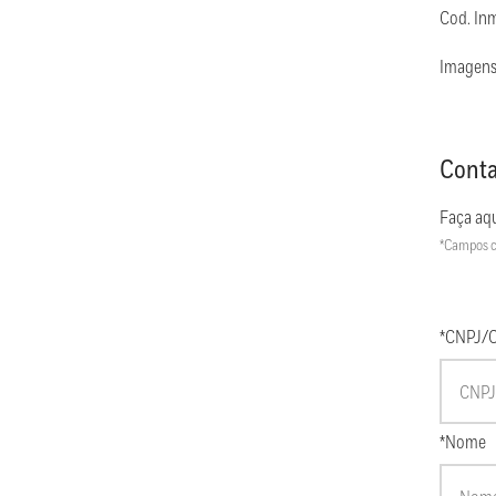
Cod. In
Imagens
Conta
Faça aqu
*Campos c
*CNPJ/
*Nome