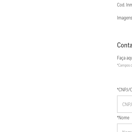
Cod. In
Imagens
Conta
Faça aqu
*Campos c
*CNPJ/
*Nome