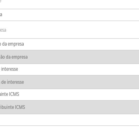
a
o da empresa
 interesse
uinte ICMS