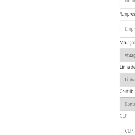
*Empres
*Atuaçã
Linha de
Contrib
CEP