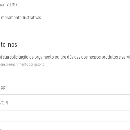
mar: 7139
 meramente ilustrativas
te-nos
i sua solicitação de orçamento ou tire dúvidas dos nossos produtos e servi
om preenchimento obrigatório
CPF