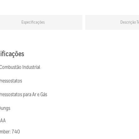
Especificações
Descrição T
ificações
 Combustão Industrial
Pressostatos
ressostatos para Ar e Gás
Dungs
 AA
umber: 740