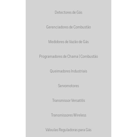
Detectores de Gás
Gerenciadores de Combustão
Medidores de Vazão de Gás
Programadores de Chama | Combustão
Queimadores Industriais
Servomotores
Transmissor Versatilis
Transmissores Wireless
Válvulas Reguladoras para Gás