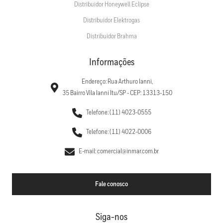
Distribuidor Honeywell Eclipse
Distribuidor Elektrogas
Distribuidor Brahma
Informações
Endereço: Rua Arthuro Ianni,
35 Bairro Vila Ianni Itu/SP - CEP: 13313-150
Telefone: (11) 4023-0555
Telefone: (11) 4022-0006
E-mail: comercial@inmar.com.br
Fale conosco
Siga-nos