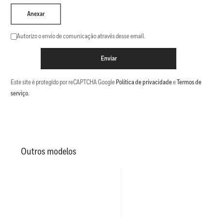
Anexar
Autorizo o envio de comunicação através desse email.
Enviar
Este site é protegido por reCAPTCHA Google
Política de privacidade
e
Termos de
serviço
.
Outros modelos