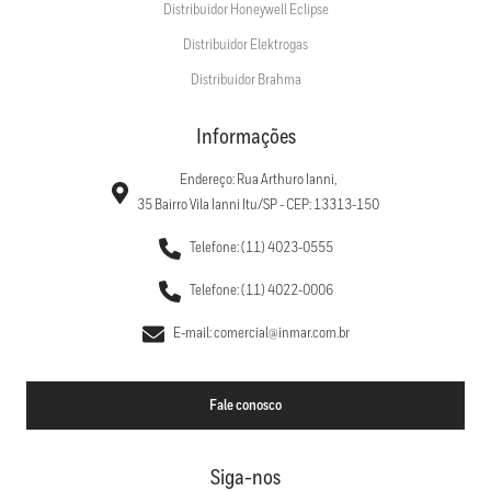
Distribuidor Honeywell Eclipse
Distribuidor Elektrogas
Distribuidor Brahma
Informações
Endereço: Rua Arthuro Ianni,
35 Bairro Vila Ianni Itu/SP - CEP: 13313-150
Telefone: (11) 4023-0555
Telefone: (11) 4022-0006
E-mail: comercial@inmar.com.br
Fale conosco
Siga-nos