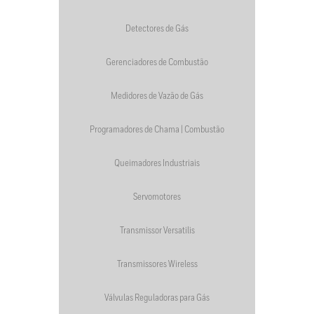
Detectores de Gás
Gerenciadores de Combustão
Medidores de Vazão de Gás
Programadores de Chama | Combustão
Queimadores Industriais
Servomotores
Transmissor Versatilis
Transmissores Wireless
Válvulas Reguladoras para Gás