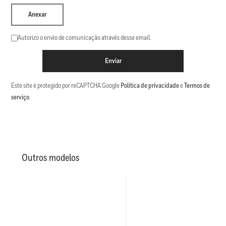
Anexar
Autorizo o envio de comunicação através desse email.
Enviar
Este site é protegido por reCAPTCHA Google
Política de privacidade
e
Termos de
serviço
.
Outros modelos