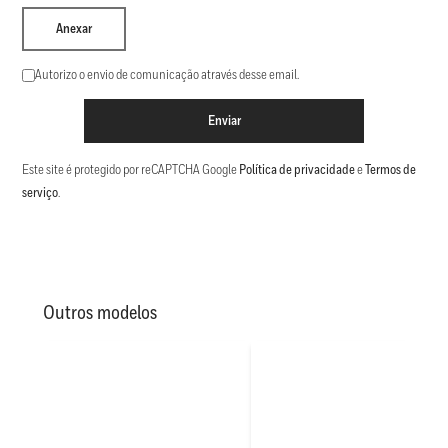
Anexar
Autorizo o envio de comunicação através desse email.
Enviar
Este site é protegido por reCAPTCHA Google
Política de privacidade
e
Termos de
serviço
.
Outros modelos