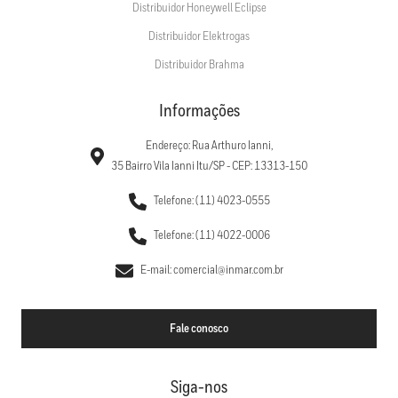
Distribuidor Honeywell Eclipse
Distribuidor Elektrogas
Distribuidor Brahma
Informações
Endereço: Rua Arthuro Ianni,
35 Bairro Vila Ianni Itu/SP - CEP: 13313-150
Telefone: (11) 4023-0555
Telefone: (11) 4022-0006
E-mail: comercial@inmar.com.br
Fale conosco
Siga-nos