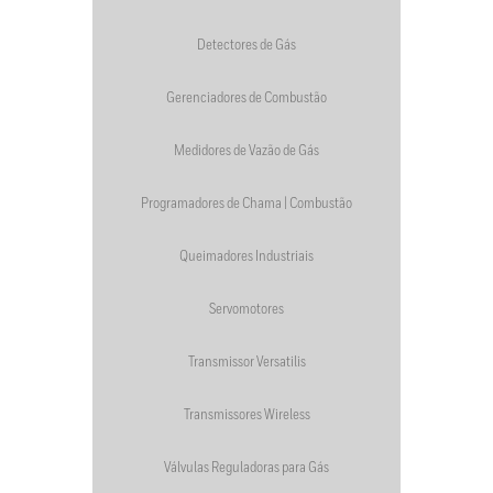
Detectores de Gás
Gerenciadores de Combustão
Medidores de Vazão de Gás
Programadores de Chama | Combustão
Queimadores Industriais
Servomotores
Transmissor Versatilis
Transmissores Wireless
Válvulas Reguladoras para Gás