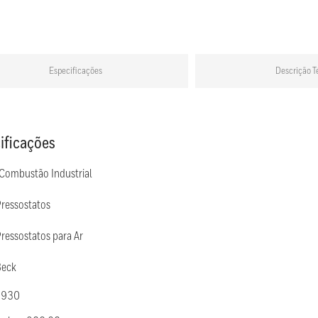
Especificações
Descrição T
ificações
 Combustão Industrial
Pressostatos
ressostatos para Ar
Beck
 930