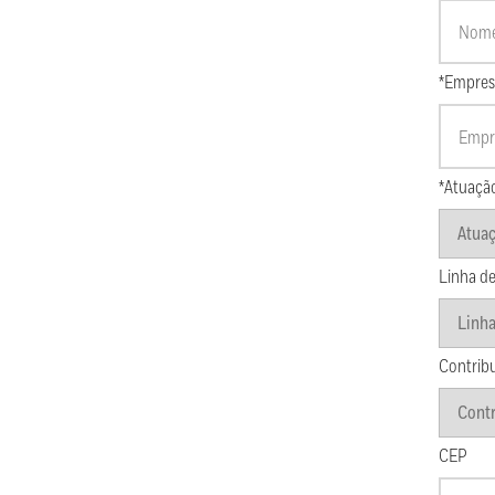
*Empres
*Atuaçã
Linha de
Contrib
CEP