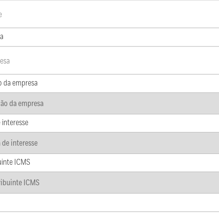
a
o da empresa
 interesse
uinte ICMS