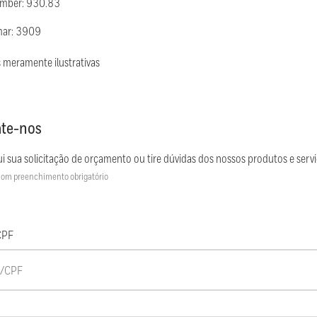
umber: 930.83
mar: 3909
 meramente ilustrativas
te-nos
i sua solicitação de orçamento ou tire dúvidas dos nossos produtos e servi
om preenchimento obrigatório
CPF