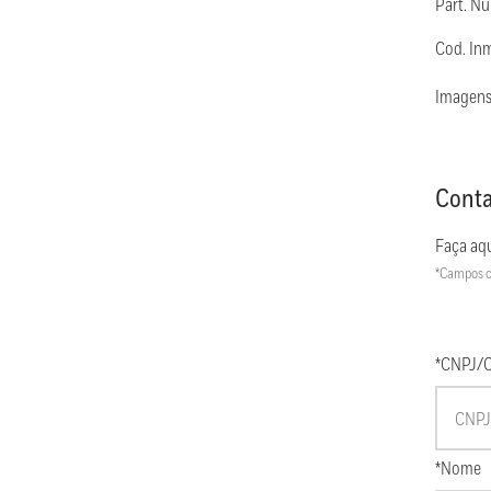
Part. N
Cod. In
Imagens
Conta
Faça aqu
*Campos c
*CNPJ/
*Nome