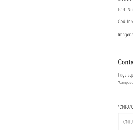
Part. N
Cod. In
Imagens
Conta
Faça aqu
*Campos c
*CNPJ/