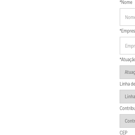
*Nome
*Empres
*Atuaçã
Linha de
Contrib
CEP