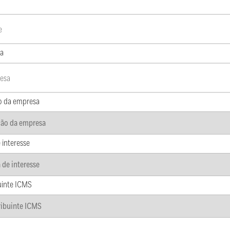
a
o da empresa
 interesse
uinte ICMS