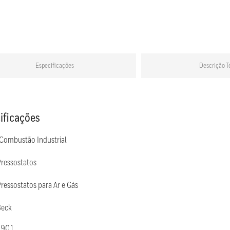
Especificações
Descrição T
ificações
 Combustão Industrial
Pressostatos
ressostatos para Ar e Gás
Beck
 901