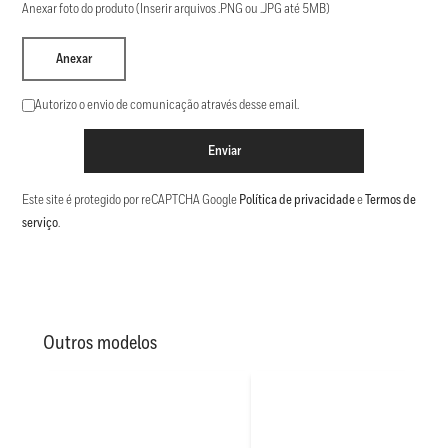
Anexar foto do produto (Inserir arquivos .PNG ou .JPG até 5MB)
Anexar
Autorizo o envio de comunicação através desse email.
Enviar
Este site é protegido por reCAPTCHA Google
Política de privacidade
e
Termos de
serviço
.
Outros modelos