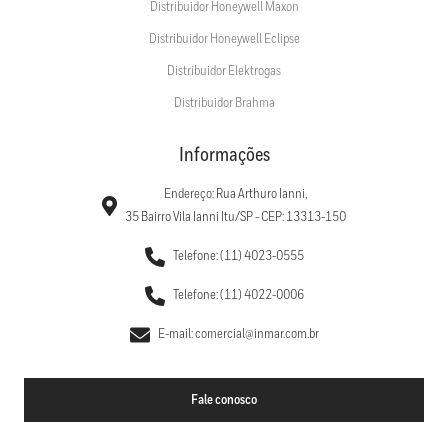
Distribuidor Honeywell Maxon
Distribuidor Honeywell Eclipse
Distribuidor Elektrogas
Distribuidor Brahma
Informações
Endereço: Rua Arthuro Ianni,
35 Bairro Vila Ianni Itu/SP - CEP: 13313-150
Telefone: (11) 4023-0555
Telefone: (11) 4022-0006
E-mail: comercial@inmar.com.br
Fale conosco