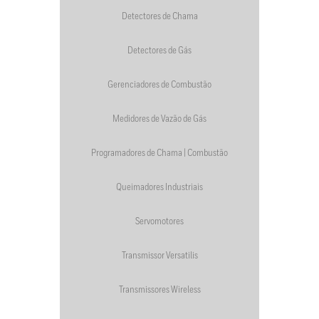
Detectores de Chama
Detectores de Gás
Gerenciadores de Combustão
Medidores de Vazão de Gás
Programadores de Chama | Combustão
Queimadores Industriais
Servomotores
Transmissor Versatilis
Transmissores Wireless