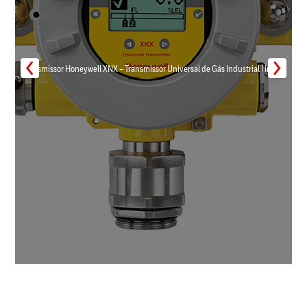
Transmissor Honeywell XNX – Transmissor Universal de Gás Industrial | Inmar