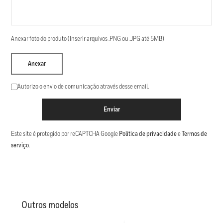
Anexar foto do produto (Inserir arquivos .PNG ou .JPG até 5MB)
Anexar
Autorizo o envio de comunicação através desse email.
Enviar
Este site é protegido por reCAPTCHA Google
Política de privacidade
e
Termos de
serviço
.
Outros modelos