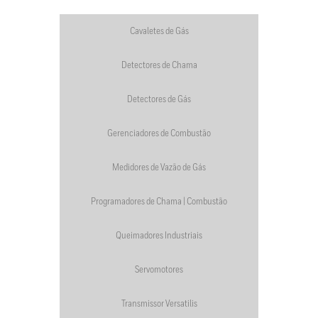
Cavaletes de Gás
Detectores de Chama
Detectores de Gás
Gerenciadores de Combustão
Medidores de Vazão de Gás
Programadores de Chama | Combustão
Queimadores Industriais
Servomotores
Transmissor Versatilis