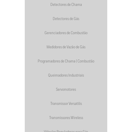
Detectores de Chama
Detectores de Gás
Gerenciadores de Combustão
Medidores de Vazão de Gás
Programadores de Chama | Combustão
Queimadores Industriais
Servomotores
Transmissor Versatilis
Transmissores Wireless