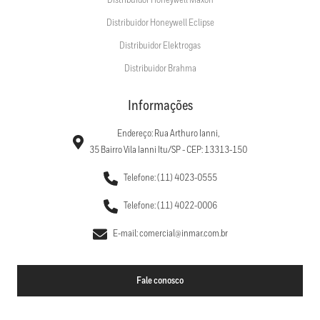
Distribuidor Honeywell Maxon
Distribuidor Honeywell Eclipse
Distribuidor Elektrogas
Distribuidor Brahma
Informações
Endereço: Rua Arthuro Ianni,
35 Bairro Vila Ianni Itu/SP - CEP: 13313-150
Telefone: (11) 4023-0555
Telefone: (11) 4022-0006
E-mail: comercial@inmar.com.br
Fale conosco