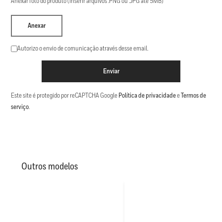
Anexar foto do produto (Inserir arquivos .PNG ou .JPG até 5MB)
Anexar
Autorizo o envio de comunicação através desse email.
Enviar
Este site é protegido por reCAPTCHA Google
Política de privacidade
e
Termos de
serviço
.
Outros modelos