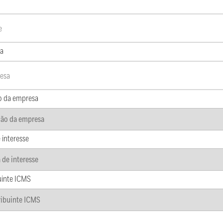
a
o da empresa
 interesse
uinte ICMS