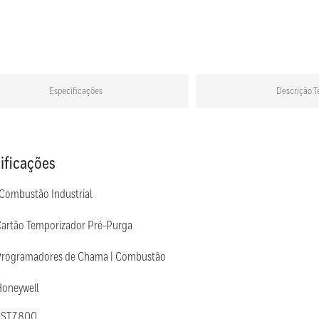
Especificações
Descrição T
ificações
 Combustão Industrial
Cartão Temporizador Pré-Purga
Programadores de Chama | Combustão
Honeywell
: ST7800