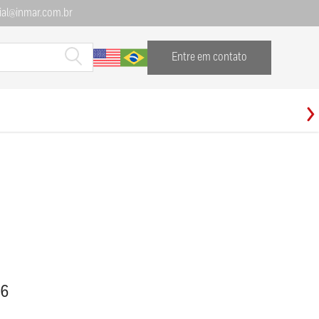
al@inmar.com.br
Entre em contato
96