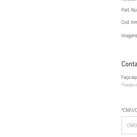
Part. 
Cod. In
Imagens
Conta
Faça aqu
*Campos c
*CNPJ/