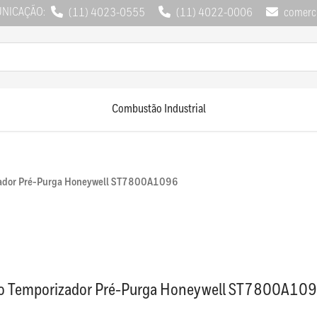
UNICAÇÃO:
(11) 4023-0555
(11) 4022-0006
comerci
Combustão Industrial
zador Pré-Purga Honeywell ST7800A1096
o Temporizador Pré-Purga Honeywell ST7800A10