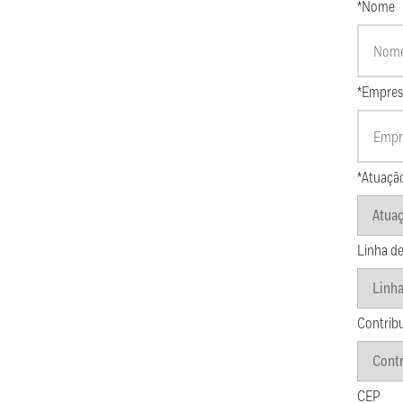
*Nome
*Empres
*Atuaçã
Linha de
Contrib
CEP