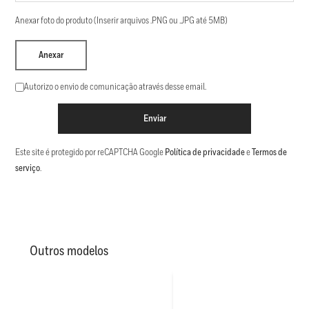
Anexar foto do produto (Inserir arquivos .PNG ou .JPG até 5MB)
Anexar
Autorizo o envio de comunicação através desse email.
Enviar
Este site é protegido por reCAPTCHA Google
Política de privacidade
e
Termos de
serviço
.
Outros modelos