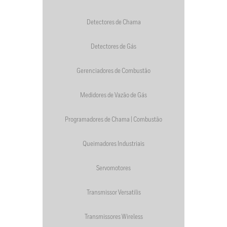
Detectores de Chama
Detectores de Gás
Gerenciadores de Combustão
Medidores de Vazão de Gás
Programadores de Chama | Combustão
Queimadores Industriais
Servomotores
Transmissor Versatilis
Transmissores Wireless