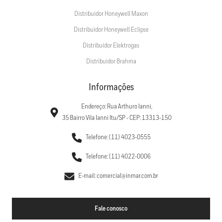
Distribuidor Honeywell Maxon
Distribuidor Honeywell Eclipse
Distribuidor Elektrogas
Distribuidor Brahma
Informações
Endereço: Rua Arthuro Ianni,
35 Bairro Vila Ianni Itu/SP - CEP: 13313-150
Telefone: (11) 4023-0555
Telefone: (11) 4022-0006
E-mail: comercial@inmar.com.br
Fale conosco