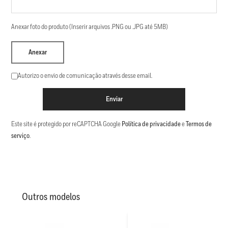
Anexar foto do produto (Inserir arquivos .PNG ou .JPG até 5MB)
Anexar
Autorizo o envio de comunicação através desse email.
Enviar
Este site é protegido por reCAPTCHA Google
Política de privacidade
e
Termos de
serviço
.
Outros modelos