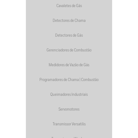
Cavaletes de Gás
Detectores de Chama
Detectores de Gás
Gerenciadores de Combustão
Medidores de Vazão de Gás
Programadores de Chama | Combustão
Queimadores Industriais
Servomotores
Transmissor Versatilis