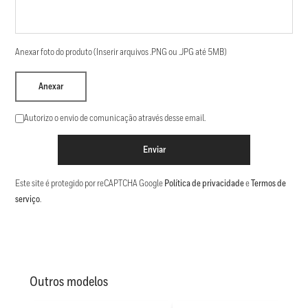
Anexar foto do produto (Inserir arquivos .PNG ou .JPG até 5MB)
Anexar
Autorizo o envio de comunicação através desse email.
Enviar
Este site é protegido por reCAPTCHA Google
Política de privacidade
e
Termos de
serviço
.
Outros modelos