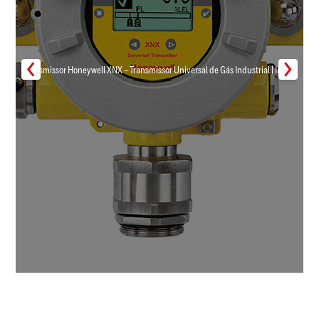
Transmissor Honeywell XNX – Transmissor Universal de Gás Industrial | Inmar