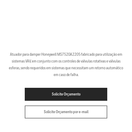
Atuador para damper Honeywell MS7520A2205 fabricado para utilização em
sistemas VAV, em conjunto com os controles de válvulas rotativas e válvulas
esferas, sendo requeridos em sistemas que necessitam um retorno automático
em caso de falha.
Solicite Orçamento
Solicite Orçamento por e-mail