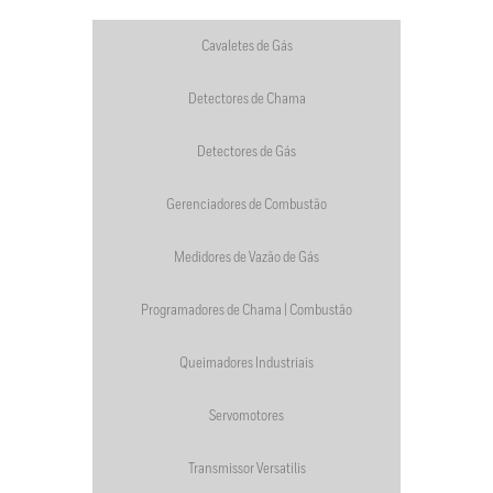
Cavaletes de Gás
Detectores de Chama
Detectores de Gás
Gerenciadores de Combustão
Medidores de Vazão de Gás
Programadores de Chama | Combustão
Queimadores Industriais
Servomotores
Transmissor Versatilis