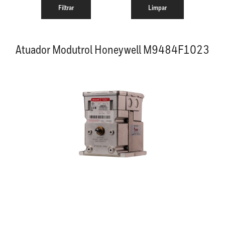
Atuador Modutrol Honeywell M9484F1023