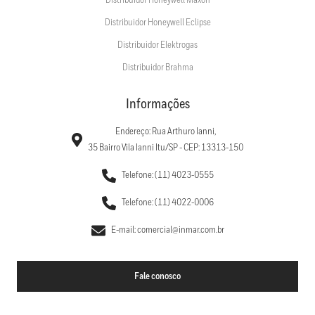
Distribuidor Honeywell Maxon
Distribuidor Honeywell Eclipse
Distribuidor Elektrogas
Distribuidor Brahma
Informações
Endereço: Rua Arthuro Ianni,
35 Bairro Vila Ianni Itu/SP - CEP: 13313-150
Telefone: (11) 4023-0555
Telefone: (11) 4022-0006
E-mail: comercial@inmar.com.br
Fale conosco