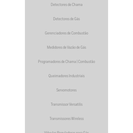
Detectores de Chama
Detectores de Gás
Gerenciadores de Combustão
Medidores de Vazão de Gás
Programadores de Chama | Combustão
Queimadores Industriais
Servomotores
Transmissor Versatilis
Transmissores Wireless