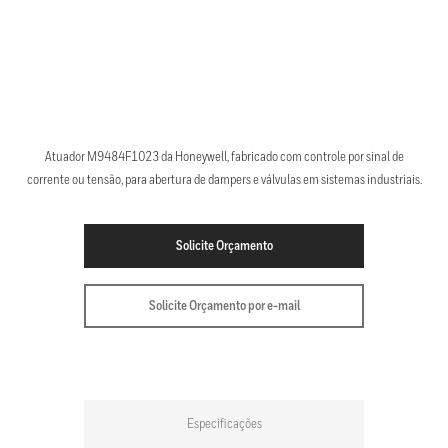
Atuador M9484F1023 da Honeywell, fabricado com controle por sinal de
corrente ou tensão, para abertura de dampers e válvulas em sistemas industriais.
Solicite Orçamento
Solicite Orçamento por e-mail
Especificações