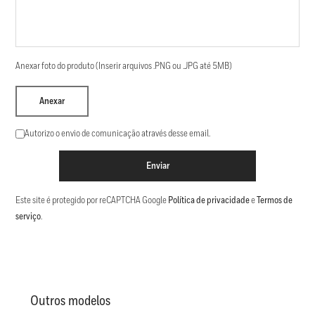
Anexar foto do produto (Inserir arquivos .PNG ou .JPG até 5MB)
Anexar
Autorizo o envio de comunicação através desse email.
Enviar
Este site é protegido por reCAPTCHA Google
Política de privacidade
e
Termos de
serviço
.
Outros modelos