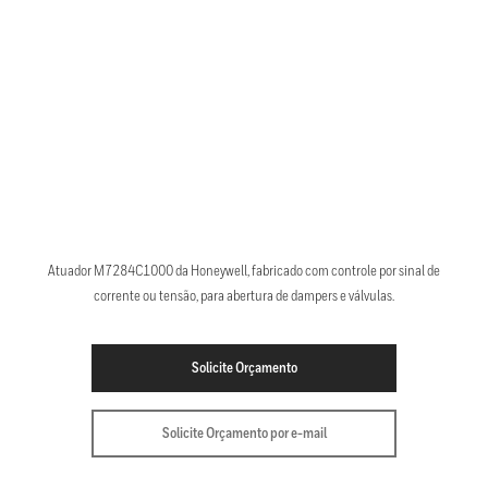
Atuador M7284C1000 da Honeywell, fabricado com controle por sinal de
corrente ou tensão, para abertura de dampers e válvulas.
Solicite Orçamento
Solicite Orçamento por e-mail