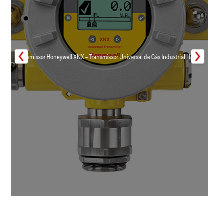
Transmissor Honeywell XNX – Transmissor Universal de Gás Industrial | Inmar