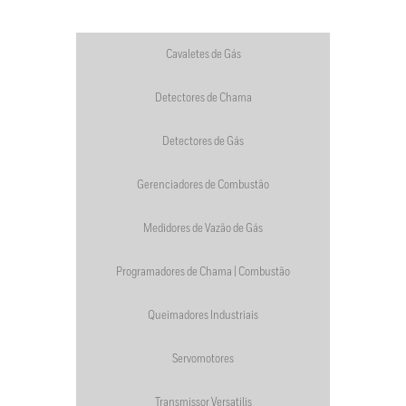
Cavaletes de Gás
Detectores de Chama
Detectores de Gás
Gerenciadores de Combustão
Medidores de Vazão de Gás
Programadores de Chama | Combustão
Queimadores Industriais
Servomotores
Transmissor Versatilis