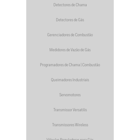
Detectores de Chama
Detectores de Gás
Gerenciadores de Combustão
Medidores de Vazão de Gás
Programadores de Chama | Combustão
Queimadores Industriais
Servomotores
Transmissor Versatilis
Transmissores Wireless