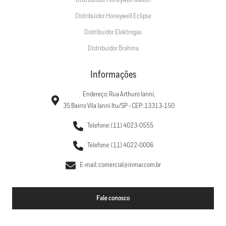
Distribuidor Honeywell Maxon
Distribuidor Honeywell Eclipse
Distribuidor Elektrogas
Distribuidor Brahma
Informações
Endereço: Rua Arthuro Ianni,
35 Bairro Vila Ianni Itu/SP - CEP: 13313-150
Telefone: (11) 4023-0555
Telefone: (11) 4022-0006
E-mail: comercial@inmar.com.br
Fale conosco