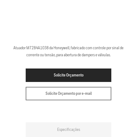
Atuador M7284A1038 da Honeywell, fabricado com controle por sinal de
corrente ou tensão, para abertura de dampers e válvulas.
Solicite Orçamento
Solicite Orçamento por e-mail
Especificações