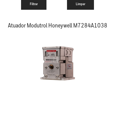
Atuador Modutrol Honeywell M7284A1038