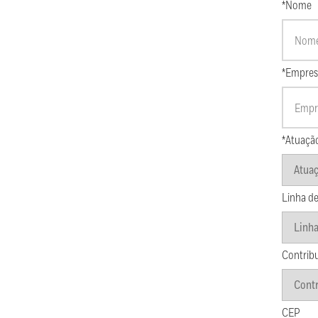
*Nome
*Empres
*Atuaçã
Linha de
Contrib
CEP