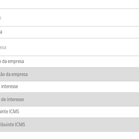
a
o da empresa
 interesse
uinte ICMS