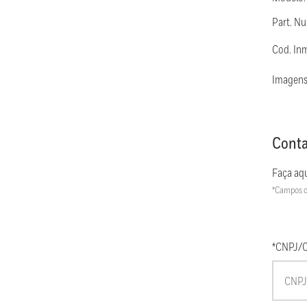
Part. 
Cod. In
Imagens
Conta
Faça aqu
*Campos c
*CNPJ/