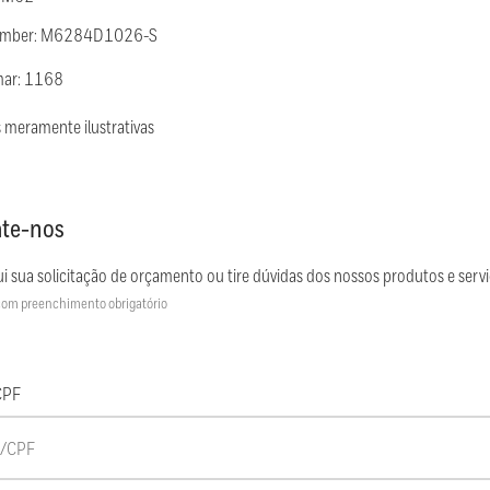
Number: M6284D1026-S
mar: 1168
 meramente ilustrativas
te-nos
i sua solicitação de orçamento ou tire dúvidas dos nossos produtos e servi
om preenchimento obrigatório
CPF