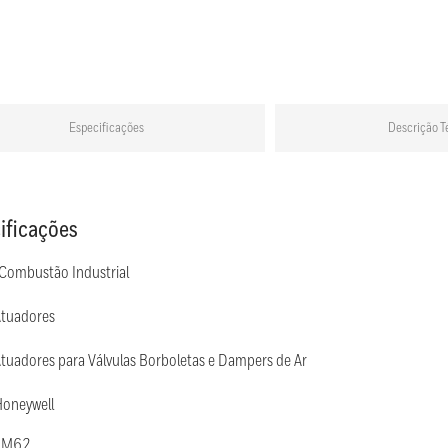
Especificações
Descrição T
ificações
 Combustão Industrial
Atuadores
tuadores para Válvulas Borboletas e Dampers de Ar
Honeywell
: M62