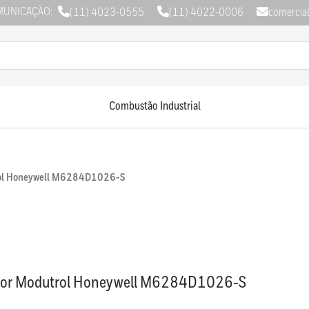
MUNICAÇÃO:
(11) 4023-0555
(11) 4022-0006
comercia
Combustão Industrial
rol Honeywell M6284D1026-S
dor Modutrol Honeywell M6284D1026-S